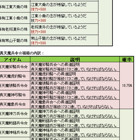
 真天魔兵令☆福箱の内訳：