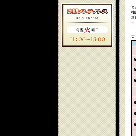
ま
抽
新
※
装
▽