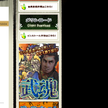
10/24
。
。