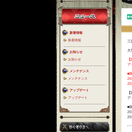
新着情報
新着情報
三
大
お知らせ
お知らせ
【1
ア
メンテナンス
■
メンテナンス
2
2
アップデート
【1
アップデート
ア
■
2
2