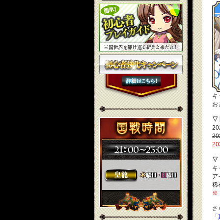
キ
お
▽
2
2
2
▽
キ
ア
稀
※
さ
「