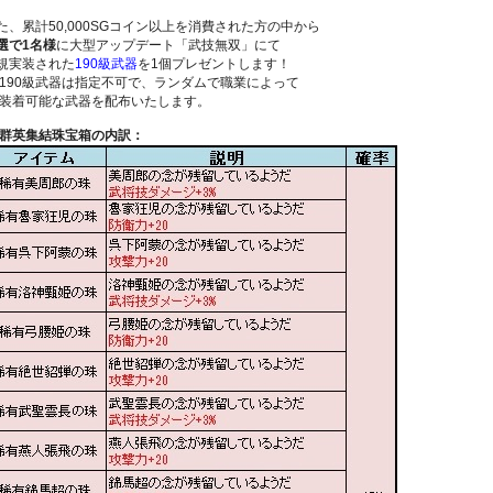
た、累計50,000SGコイン以上を消費された方の中から
選で1名様
に大型アップデート「武技無双」にて
規実装された
190級武器
を1個プレゼントします！
190級武器は指定不可で、ランダムで職業によって
着可能な武器を配布いたします。
 群英集結珠宝箱の内訳：