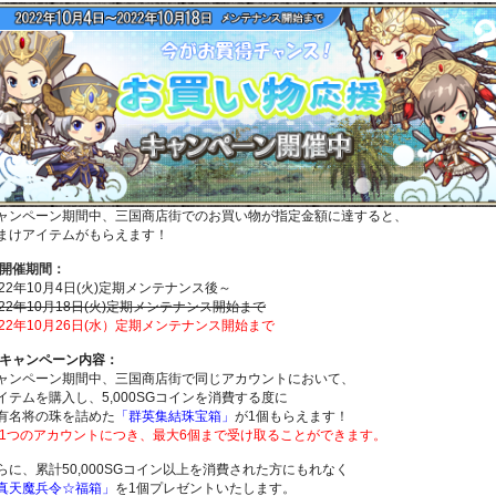
ャンペーン期間中、三国商店街でのお買い物が指定金額に達すると、
まけアイテムがもらえます！
 開催期間：
022年10月4日(火)定期メンテナンス後～
022年10月18日(火)定期メンテナンス開始まで
022年10月26日(水）定期メンテナンス開始まで
 キャンペーン内容：
ャンペーン期間中、三国商店街で同じアカウントにおいて、
イテムを購入し、5,000SGコインを消費する度に
有名将の珠を詰めた
「群英集結珠宝箱」
が1個もらえます！
 1つのアカウントにつき、最大6個まで受け取ることができます。
らに、累計50,000SGコイン以上を消費された方にもれなく
真天魔兵令☆福箱」
を1個プレゼントいたします。