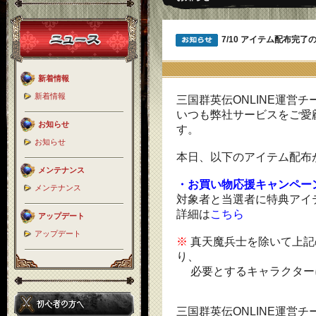
7/10 アイテム配布完了
新着情報
新着情報
三国群英伝ONLINE運営チ
いつも弊社サービスをご愛
お知らせ
す。
お知らせ
本日、以下のアイテム配布
メンテナンス
・お買い物応援キャンペー
メンテナンス
対象者と当選者に特典アイ
詳細は
こちら
アップデート
アップデート
※
真天魔兵士を除いて上記
り、
必要とするキャラクター
三国群英伝ONLINE運営チ