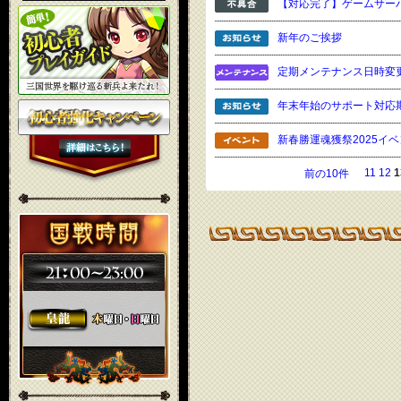
【対応完了】ゲームサー
新年のご挨拶
定期メンテナンス日時変
年末年始のサポート対応
新春勝運魂獲祭2025イ
11
12
1
前の10件