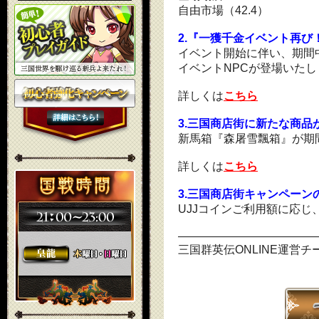
自由市場（42.4）
2.『一獲千金イベント再び
イベント開始に伴い、期間
イベントNPCが登場いたし
詳しくは
こちら
3.三国商店街に新たな商品
新馬箱『森屠雪飄箱』が期
詳しくは
こちら
3.三国商店街キャンペーン
UJJコインご利用額に応
――――――――――――
三国群英伝ONLINE運営チ