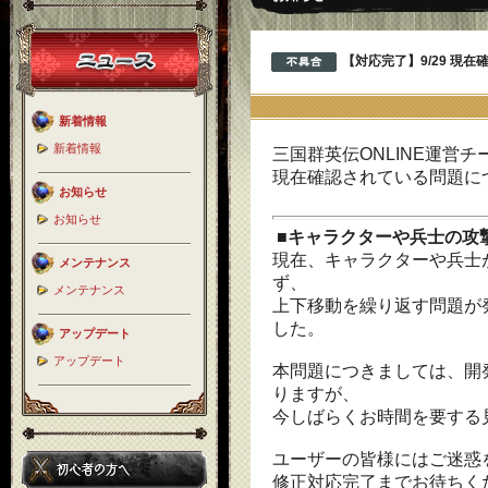
【対応完了】9/29 現
新着情報
新着情報
三国群英伝ONLINE運営チ
現在確認されている問題に
お知らせ
お知らせ
■キャラクターや兵士の攻
現在、キャラクターや兵士
メンテナンス
ず、
メンテナンス
上下移動を繰り返す問題が
した。
アップデート
アップデート
本問題につきましては、開
りますが、
今しばらくお時間を要する
ユーザーの皆様にはご迷惑
修正対応完了までお待ちく