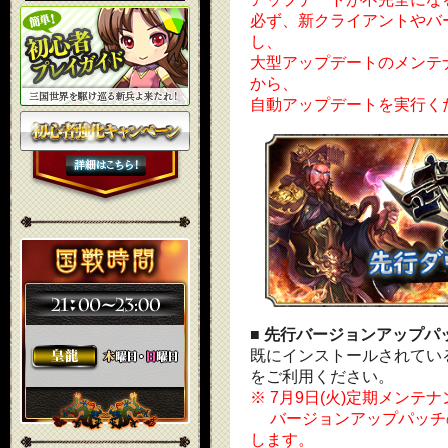
必ず、新クライアントやバ
し、
大型アップデートのメンテ
から、
自動アップデートを実行く
■ 先行バージョンアップパ
既にインストールされてい
をご利用ください。
※ 7月9日(火)定期メンテ
バージョンアップパッチ
します。