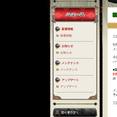
新着情報
新着情報
三
9
お知らせ
メ
お知らせ
今
バ
メンテナンス
メンテナンス
■
9
終
アップデート
アップデート
メ
予
三