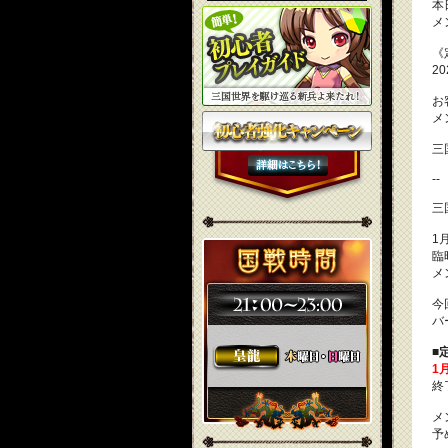
本
メ
《
2
お
メ
三
--
三
1
臨
メ
今
バ
■
1
終
メ
予