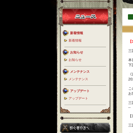
新着情報
新着情報
【1
三
お知らせ
お知らせ
本
下
メンテナンス
《
メンテナンス
20
こ
アップデート
お
アップデート
三
--
【1
三