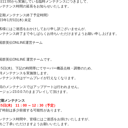
日11:00から実施している臨時メンテナンスにつきまして、
ンテナンス時間の延長をお知らせいたします。
定期メンテナンス終了予定時間》
023年1月5日(木) 未定
客様にはご迷惑をおかけしており申し訳ございませんが、
ンテナンス終了まで今しばらくお待ちいただけますようお願い申し上げます。
国群英伝ONLINE運営チーム
国群英伝ONLINE 運営チームです。
月5日(木)、下記の時間帯にてサーバー機器点検・調整のため、
時メンテナンスを実施致します。
ンテナンス中はゲームプレイが行えなくなります。
回のメンテナンスではアップデートは行われません。
ージョン23.0.0.7のままプレイして頂けます。
定期メンテナンス
月5日(木) 11：00 ～ 12：30（予定）
了時刻は多少前後する可能性があります。
ンテナンス時間中、皆様にはご迷惑をお掛けいたしますが、
めご了承いただけますようお願いいたします。