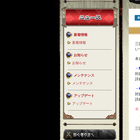
新着情報
新着情報
三
い
お知らせ
本
お知らせ
・
対
メンテナンス
詳
メンテナンス
・
対
アップデート
詳
アップデート
※
必
三