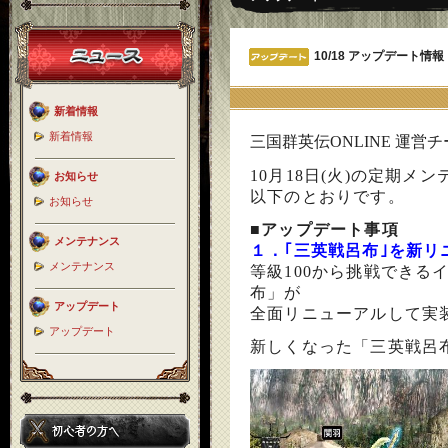
10/18 アップデート情報
新着情報
新着情報
三国群英伝ONLINE 運営
10月18日(火)の定期
お知らせ
以下のとおりです。
お知らせ
■アップデート事項
メンテナンス
１．｢三英戦呂布｣を新リ
メンテナンス
等級100から挑戦できる
布」が
アップデート
全面リニューアルして実
アップデート
新しくなった「三英戦呂